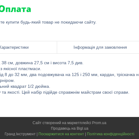
ете купити будь-який товар не покидаючи сайту.
Характеристики
Інформація для замовлення
38 см, довжина 27,5 см і висота 7,5 див.
з якісної пластмаси.
ід 8 до 32 мм, два подовжувача на 125 і 250 мм, кардан, тріскачка 
рніром.
льний квадрат 1/2 дюйма.
та якості. Цей набір підійде справжнім майстрам своєї справи.
Сайт створений на маркетплейсі
Prom.ua
Продавець на Bigl.ua
Гранд Інструмент |
Поскаржитися на контент
|
Політика конфіденційності