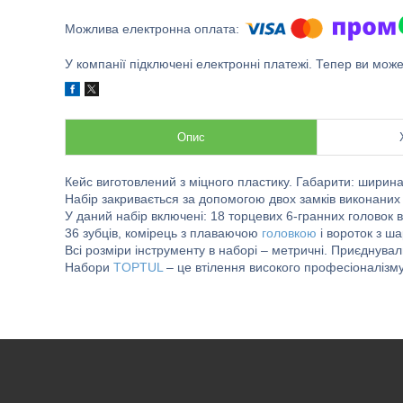
У компанії підключені електронні платежі. Тепер ви мож
Опис
Кейс виготовлений з міцного пластику. Габарити: ширина 
Набір закривається за допомогою двох замків виконаних 
У даний набір включені: 18 торцевих 6-гранних головок в
36 зубців, комірець з плаваючою
головкою
і вороток з ша
Всі розміри інструменту в наборі – метричні. Приєднува
Набори
TOPTUL
– це втілення високого професіоналізму 