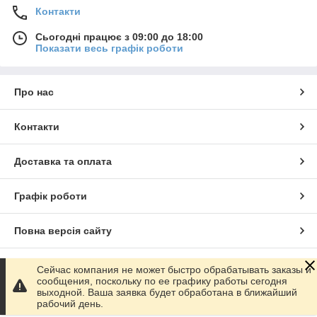
Контакти
Сьогодні працює з 09:00 до 18:00
Показати весь графік роботи
Про нас
Контакти
Доставка та оплата
Графік роботи
Повна версія сайту
Сайт створено на маркетплейсі
Prom.ua
Сейчас компания не может быстро обрабатывать заказы и
сообщения, поскольку по ее графику работы сегодня
выходной. Ваша заявка будет обработана в ближайший
Політика конфіденційності
рабочий день.