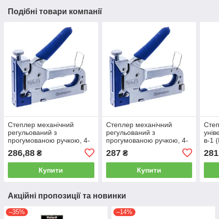
Подібні товари компанії
Степлер механічний
Степлер механічний
Степ
регульований з
регульований з
унів
прогумованою ручкою, 4-
прогумованою ручкою, 4-
в-1 
14мм (під скобу 0,7 мм)
14мм (під скобу 0,7 мм)
скоб
286,88
287
281
₴
₴
СТАНДАРТ SGA0414
СТАНДАРТ SGA0414
SGP
Купити
Купити
Акційні пропозиції та новинки
–35%
–14%