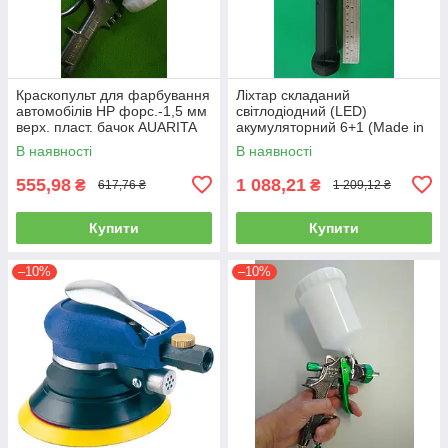
Краскопульт для фарбування
Ліхтар складаний
автомобілів HP форс.-1,5 мм
світлодіодний (LED)
верх. пласт. бачок AUARITA
акумуляторний 6+1 (Made in
S-990P-1.8
GERMANY) WL-0601
В наявності
В наявності
(ліхтарик, ручний)
555,98
1 088,21
₴
₴
617,76 ₴
1 209,12 ₴
Купити
Купити
–10%
–10%