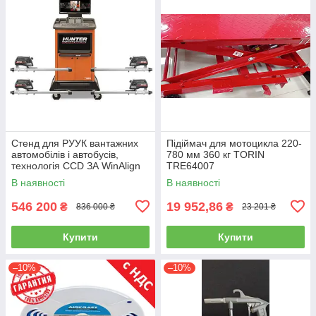
Стенд для РУУК вантажних
Підіймач для мотоцикла 220-
автомобілів і автобусів,
780 мм 360 кг TORIN
технологія CCD ЗА WinAlign
TRE64007
HUNTER WA510E-DSP740T
В наявності
В наявності
546 200
19 952,86
₴
₴
836 000 ₴
23 201 ₴
Купити
Купити
–10%
–10%