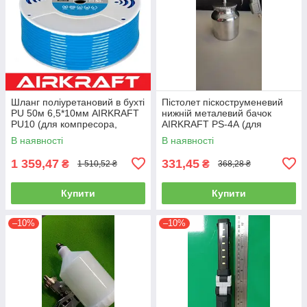
Шланг поліуретановий в бухті
Пістолет піскоструменевий
PU 50м 6,5*10мм AIRKRAFT
нижній металевий бачок
PU10 (для компресора,
AIRKRAFT PS-4А (для
пневматичний, повітряний)
розпилення, нагнітання,
В наявності
В наявності
пневмопістолет)
1 359,47
331,45
₴
₴
1 510,52 ₴
368,28 ₴
Купити
Купити
–10%
–10%