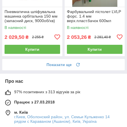
Пневматична шліфувальна
Фарбувальний пістолет LVLP
машинка орбітальна 150 мм
форс. 1.4 мм
(запасний диск, 9000об/хв)
верх.пласт.бачок 600мл
AIRKRAFT AT-980-6V
AUARITA L-897-1.4
В наявності
В наявності
2 029,50
2 053,26
₴
₴
2 255 ₴
2 281,40 ₴
Купити
Купити
Показати ще
Про нас
97% позитивних з 313 відгуків за рік
Працює з 27.03.2018
м. Київ
г.Киев, Оболонский район, ул. Семьи Кульженко 14
рядом с Караваном (Ашаном), Київ, Україна