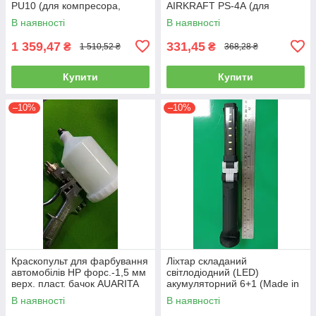
PU10 (для компресора,
AIRKRAFT PS-4А (для
пневматичний, повітряний)
розпилення, нагнітання,
В наявності
В наявності
пневмопістолет)
1 359,47
331,45
₴
₴
1 510,52 ₴
368,28 ₴
Купити
Купити
–10%
–10%
Краскопульт для фарбування
Ліхтар складаний
автомобілів HP форс.-1,5 мм
світлодіодний (LED)
верх. пласт. бачок AUARITA
акумуляторний 6+1 (Made in
S-990P-1.8
GERMANY) WL-0601
В наявності
В наявності
(ліхтарик, ручний)