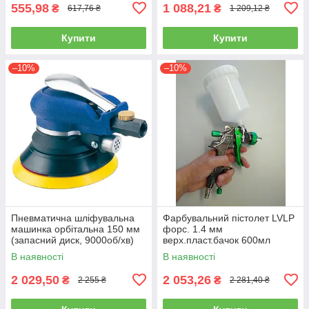
555,98
1 088,21
₴
₴
617,76 ₴
1 209,12 ₴
Купити
Купити
–10%
–10%
Пневматична шліфувальна
Фарбувальний пістолет LVLP
машинка орбітальна 150 мм
форс. 1.4 мм
(запасний диск, 9000об/хв)
верх.пласт.бачок 600мл
AIRKRAFT AT-980-6V
AUARITA L-897-1.4
В наявності
В наявності
2 029,50
2 053,26
₴
₴
2 255 ₴
2 281,40 ₴