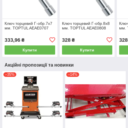
Ключ торцевий Г-обр.7x7
Ключ торцевий Г-обр.8x8
Ключ
мм. TOPTUL AEAE0707
мм. TOPTUL AEAE0808
мм.
333,96
328
328
₴
₴
Купити
Купити
Акційні пропозиції та новинки
–35%
–14%