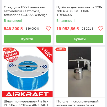
Стенд для РУУК вантажних
Підіймач для мотоцикла 220-
автомобілів і автобусів,
780 мм 360 кг TORIN
технологія CCD ЗА WinAlign
TRE64007
HUNTER WA510E-DSP740T
В наявності
В наявності
546 200
19 952,86
₴
₴
836 000 ₴
23 201 ₴
Купити
Купити
–10%
–10%
Шланг поліуретановий в бухті
Пістолет піскоструменевий
PU 50м 6,5*10мм AIRKRAFT
нижній металевий бачок