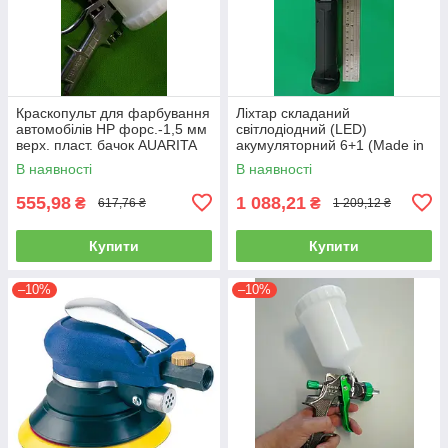
Краскопульт для фарбування
Ліхтар складаний
автомобілів HP форс.-1,5 мм
світлодіодний (LED)
верх. пласт. бачок AUARITA
акумуляторний 6+1 (Made in
S-990P-1.8
GERMANY) WL-0601
В наявності
В наявності
(ліхтарик, ручний)
555,98
1 088,21
₴
₴
617,76 ₴
1 209,12 ₴
Купити
Купити
–10%
–10%