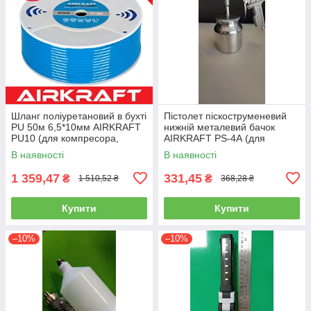
Шланг поліуретановий в бухті
Пістолет піскоструменевий
PU 50м 6,5*10мм AIRKRAFT
нижній металевий бачок
PU10 (для компресора,
AIRKRAFT PS-4А (для
пневматичний, повітряний)
розпилення, нагнітання,
В наявності
В наявності
пневмопістолет)
1 359,47
331,45
₴
₴
1 510,52 ₴
368,28 ₴
Купити
Купити
–10%
–10%