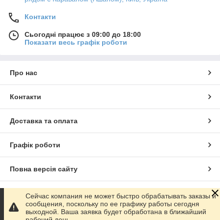
Контакти
Сьогодні працює з 09:00 до 18:00
Показати весь графік роботи
Про нас
Контакти
Доставка та оплата
Графік роботи
Повна версія сайту
Сайт створено на маркетплейсі
Prom.ua
Сейчас компания не может быстро обрабатывать заказы и
сообщения, поскольку по ее графику работы сегодня
выходной. Ваша заявка будет обработана в ближайший
Політика конфіденційності
рабочий день.