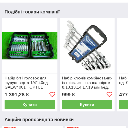
Подібні товари компанії
Набір біт і головок для
Набір ключів комбінованих
Набі
шуруповерта 1/4" 40ед.
із тріскачкою та шарніром
од.
GAEW4001 TOPTUL
8,10,13,14,17,19 мм 6ед.
на холдері СТАНДАРТ
1 391,28
999
477
₴
₴
NFGW0601ST
Купити
Купити
Акційні пропозиції та новинки