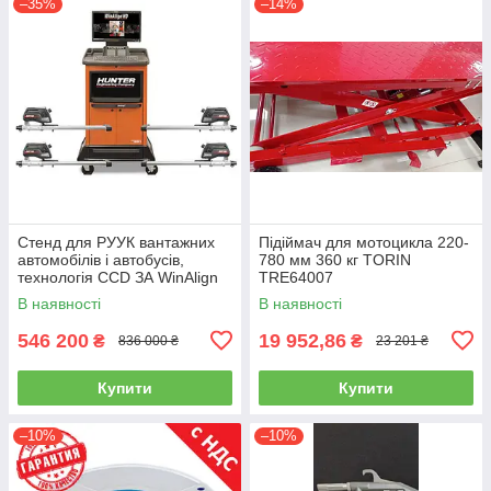
–35%
–14%
Стенд для РУУК вантажних
Підіймач для мотоцикла 220-
автомобілів і автобусів,
780 мм 360 кг TORIN
технологія CCD ЗА WinAlign
TRE64007
HUNTER WA510E-DSP740T
В наявності
В наявності
546 200
19 952,86
₴
₴
836 000 ₴
23 201 ₴
Купити
Купити
–10%
–10%