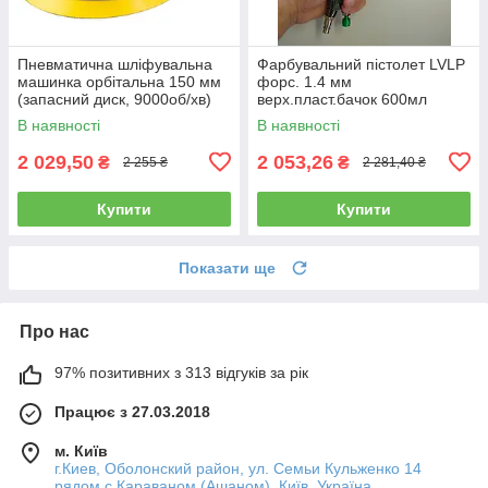
Пневматична шліфувальна
Фарбувальний пістолет LVLP
машинка орбітальна 150 мм
форс. 1.4 мм
(запасний диск, 9000об/хв)
верх.пласт.бачок 600мл
AIRKRAFT AT-980-6V
AUARITA L-897-1.4
В наявності
В наявності
2 029,50
2 053,26
₴
₴
2 255 ₴
2 281,40 ₴
Купити
Купити
Показати ще
Про нас
97% позитивних з 313 відгуків за рік
Працює з 27.03.2018
м. Київ
г.Киев, Оболонский район, ул. Семьи Кульженко 14
рядом с Караваном (Ашаном), Київ, Україна