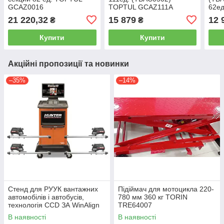
GCAZ0016
TOPTUL GCAZ111A
62ед
GCA
21 220,32
15 879
12 
₴
₴
Купити
Купити
Акційні пропозиції та новинки
–35%
–14%
Стенд для РУУК вантажних
Підіймач для мотоцикла 220-
автомобілів і автобусів,
780 мм 360 кг TORIN
технологія CCD ЗА WinAlign
TRE64007
HUNTER WA510E-DSP740T
В наявності
В наявності