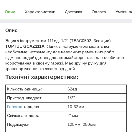
Опис
Характеристики
Доставка
Оплата
Умови п
Опис
Ящик з інструментом 111ед. 1/2" (TBAC0502, 3секции)
TOPTUL GCAZ111A
. Ящик з інструментом містить всі
необхомые інструменту для невеликих ремонтних робіт,
відмінно подойтдет як для автомайстерні так і для особистого
користування в своєму гаражі. Має зручну ручку для
транспортування та захист від дітей.
Технічні характеристики:
Кількість одиниць:
62ед
Присоед. квадрат:
1/2"
Головка
торцева:
10-32мм
Свічкова головка:
21мм
Подовжувач:
125мм, 250мм