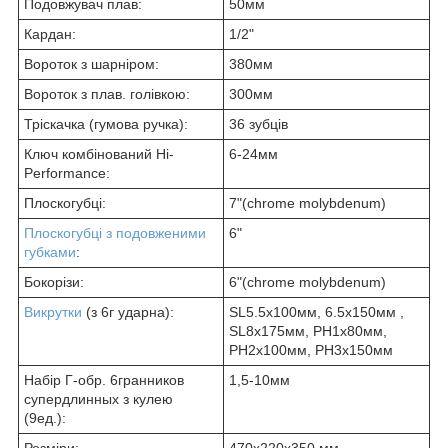
Подовжувач плав:
50мм
Кардан:
1/2"
Вороток з шарніром:
380мм
Вороток з плав. голівкою:
300мм
Тріскачка (гумова ручка):
36 зубців
Ключ комбінований Hi-
6-24мм
Performance:
Плоскогубці:
7"(chrome molybdenum)
Плоскогубці з подовженими
6"
губками
:
Бокорізи:
6"(chrome molybdenum)
Викрутки
(з 6г ударна):
SL5.5х100мм, 6.5х150мм ,
SL8х175мм, РН1х80мм,
РН2х100мм, РН3х150мм
Набір Г-обр. 6гранников
1,5-10мм
супердлинных з кулею
(9ед.):