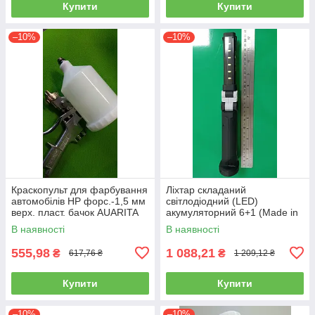
Купити
Купити
–10%
–10%
Краскопульт для фарбування
Ліхтар складаний
автомобілів HP форс.-1,5 мм
світлодіодний (LED)
верх. пласт. бачок AUARITA
акумуляторний 6+1 (Made in
S-990P-1.8
GERMANY) WL-0601
В наявності
В наявності
(ліхтарик, ручний)
555,98
1 088,21
₴
₴
617,76 ₴
1 209,12 ₴
Купити
Купити
–10%
–10%