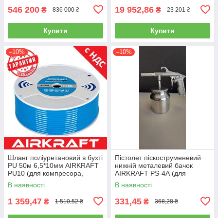
546 200
19 952,86
₴
₴
836 000 ₴
23 201 ₴
Купити
Купити
–10%
–10%
Шланг поліуретановий в бухті
Пістолет піскоструменевий
PU 50м 6,5*10мм AIRKRAFT
нижній металевий бачок
PU10 (для компресора,
AIRKRAFT PS-4А (для
пневматичний, повітряний)
розпилення, нагнітання,
В наявності
В наявності
пневмопістолет)
1 359,47
331,45
₴
₴
1 510,52 ₴
368,28 ₴