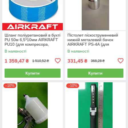
Шланг поліуретановий в бухті
Пістолет піскоструменевий
PU 50м 6,5*10мм AIRKRAFT
нижній металевий бачок
PU10 (для компресора,
AIRKRAFT PS-4А (для
пневматичний, повітряний)
розпилення, нагнітання,
В наявності
В наявності
пневмопістолет)
1 359,47
331,45
₴
₴
1 510,52 ₴
368,28 ₴
Купити
Купити
–10%
–10%