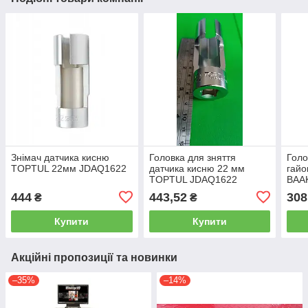
Знімач датчика кисню
Головка для зняття
Голо
TOPTUL 22мм JDAQ1622
датчика кисню 22 мм
гайо
TOPTUL JDAQ1622
BAA
444
443,52
308
₴
₴
Купити
Купити
Акційні пропозиції та новинки
–35%
–14%