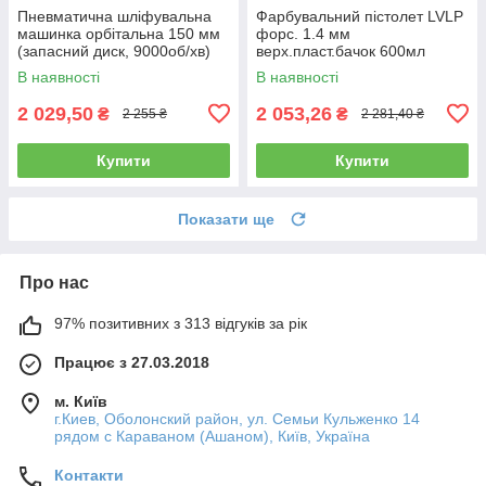
Пневматична шліфувальна
Фарбувальний пістолет LVLP
машинка орбітальна 150 мм
форс. 1.4 мм
(запасний диск, 9000об/хв)
верх.пласт.бачок 600мл
AIRKRAFT AT-980-6V
AUARITA L-897-1.4
В наявності
В наявності
2 029,50
2 053,26
₴
₴
2 255 ₴
2 281,40 ₴
Купити
Купити
Показати ще
Про нас
97% позитивних з 313 відгуків за рік
Працює з 27.03.2018
м. Київ
г.Киев, Оболонский район, ул. Семьи Кульженко 14
рядом с Караваном (Ашаном), Київ, Україна
Контакти