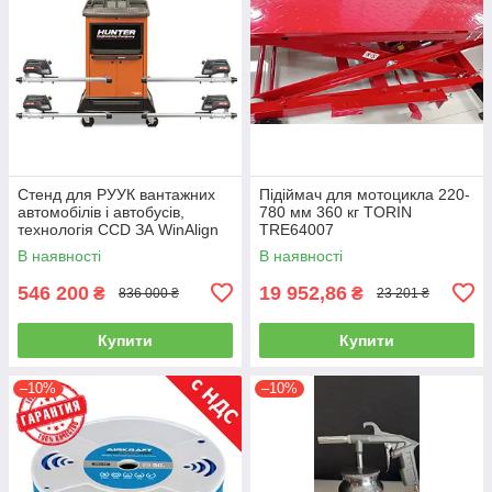
Стенд для РУУК вантажних
Підіймач для мотоцикла 220-
автомобілів і автобусів,
780 мм 360 кг TORIN
технологія CCD ЗА WinAlign
TRE64007
HUNTER WA510E-DSP740T
В наявності
В наявності
546 200
19 952,86
₴
₴
836 000 ₴
23 201 ₴
Купити
Купити
–10%
–10%