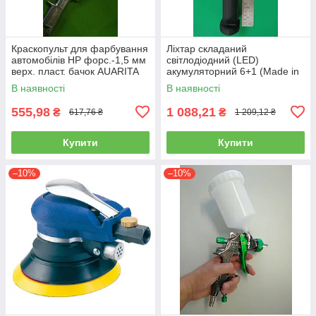
Краскопульт для фарбування
Ліхтар складаний
автомобілів HP форс.-1,5 мм
світлодіодний (LED)
верх. пласт. бачок AUARITA
акумуляторний 6+1 (Made in
S-990P-1.8
GERMANY) WL-0601
В наявності
В наявності
(ліхтарик, ручний)
555,98
1 088,21
₴
₴
617,76 ₴
1 209,12 ₴
Купити
Купити
–10%
–10%