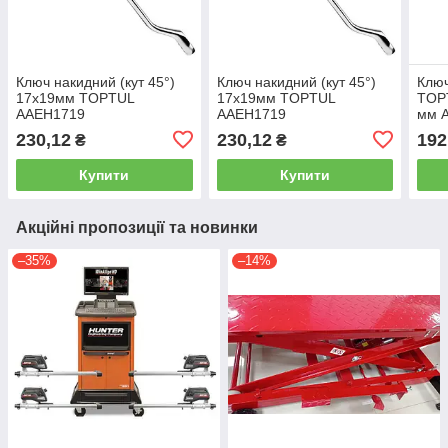
Ключ накидний (кут 45°)
Ключ накидний (кут 45°)
Ключ
17х19мм TOPTUL
17х19мм TOPTUL
TOPT
AAEH1719
AAEH1719
мм 
230,12
230,12
192
₴
₴
Купити
Купити
Акційні пропозиції та новинки
–35%
–14%