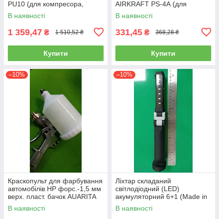
PU10 (для компресора,
AIRKRAFT PS-4А (для
пневматичний, повітряний)
розпилення, нагнітання,
В наявності
В наявності
пневмопістолет)
1 359,47
331,45
₴
₴
1 510,52 ₴
368,28 ₴
Купити
Купити
–10%
–10%
Краскопульт для фарбування
Ліхтар складаний
автомобілів HP форс.-1,5 мм
світлодіодний (LED)
верх. пласт. бачок AUARITA
акумуляторний 6+1 (Made in
S-990P-1.8
GERMANY) WL-0601
В наявності
В наявності
(ліхтарик, ручний)