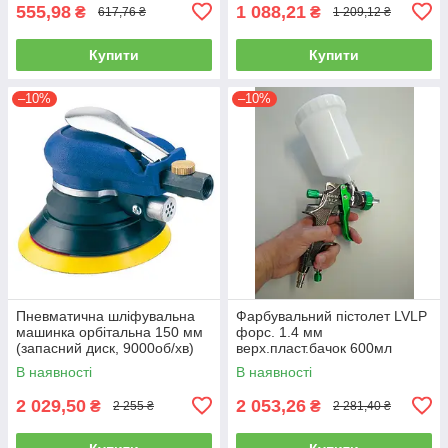
555,98
1 088,21
₴
₴
617,76 ₴
1 209,12 ₴
Купити
Купити
–10%
–10%
Пневматична шліфувальна
Фарбувальний пістолет LVLP
машинка орбітальна 150 мм
форс. 1.4 мм
(запасний диск, 9000об/хв)
верх.пласт.бачок 600мл
AIRKRAFT AT-980-6V
AUARITA L-897-1.4
В наявності
В наявності
2 029,50
2 053,26
₴
₴
2 255 ₴
2 281,40 ₴