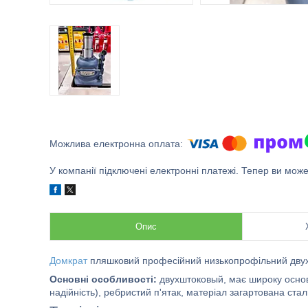
У компанії підключені електронні платежі. Тепер ви мож
Опис
Домкрат
пляшковий професійний низькопрофільний дву
Основні особливості:
двухштоковый, має широку основу 
надійність), ребристий п'ятак, матеріал загартована ста