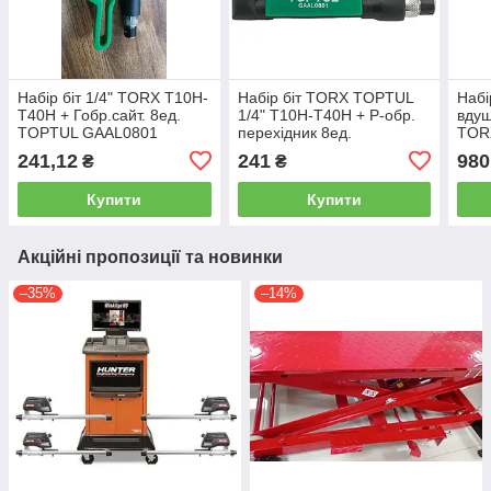
Набір біт 1/4" TORX T10H-
Набір біт TORX TOPTUL
Набі
T40H + Гобр.сайт. 8ед.
1/4" T10H-T40H + Р-обр.
вдуш
TOPTUL GAAL0801
перехідник 8ед.
TORX
GAAL0801
8ед
241,12
241
980
₴
₴
Купити
Купити
Акційні пропозиції та новинки
–35%
–14%