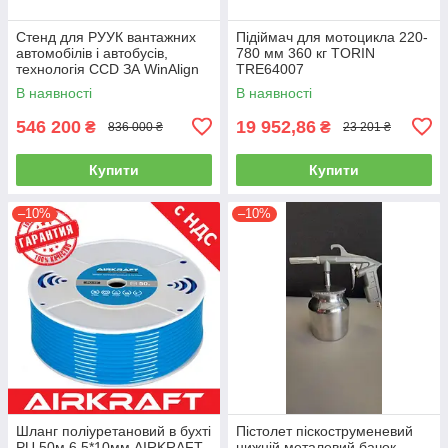
Стенд для РУУК вантажних
Підіймач для мотоцикла 220-
автомобілів і автобусів,
780 мм 360 кг TORIN
технологія CCD ЗА WinAlign
TRE64007
HUNTER WA510E-DSP740T
В наявності
В наявності
546 200
19 952,86
₴
₴
836 000 ₴
23 201 ₴
Купити
Купити
–10%
–10%
Шланг поліуретановий в бухті
Пістолет піскоструменевий
PU 50м 6,5*10мм AIRKRAFT
нижній металевий бачок