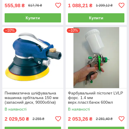
555,98
1 088,21
₴
₴
617,76 ₴
1 209,12 ₴
Купити
Купити
–10%
–10%
Пневматична шліфувальна
Фарбувальний пістолет LVLP
машинка орбітальна 150 мм
форс. 1.4 мм
(запасний диск, 9000об/хв)
верх.пласт.бачок 600мл
AIRKRAFT AT-980-6V
AUARITA L-897-1.4
В наявності
В наявності
2 029,50
2 053,26
₴
₴
2 255 ₴
2 281,40 ₴