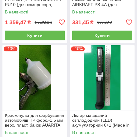
PU10 (для компресора,
AIRKRAFT PS-4А (для
пневматичний, повітряний)
розпилення, нагнітання,
В наявності
В наявності
пневмопістолет)
1 359,47
331,45
₴
₴
1 510,52 ₴
368,28 ₴
Купити
Купити
–10%
–10%
Краскопульт для фарбування
Ліхтар складаний
автомобілів HP форс.-1,5 мм
світлодіодний (LED)
верх. пласт. бачок AUARITA
акумуляторний 6+1 (Made in
S-990P-1.8
GERMANY) WL-0601
В наявності
В наявності
(ліхтарик, ручний)