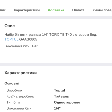
пис
Характеристики
Доставка
Оплата
Умови пове
Опис
Набір біт пятигранных 1/4" TORX T8-T40 з отвором 8ед.
TOPTUL
GAAG0805
Виконання біти: 1/4"
Характеристики
Основні
Виробник
Toptul
Країна виробник
Тайвань
Тип біти
Одностороння
Виконання біти
1/4"