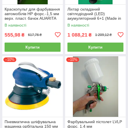
Краскопульт для фарбування
Ліхтар складаний
автомобілів HP форс.-1,5 мм
світлодіодний (LED)
верх. пласт. бачок AUARITA
акумуляторний 6+1 (Made in
S-990P-1.8
GERMANY) WL-0601
В наявності
В наявності
(ліхтарик, ручний)
555,98
1 088,21
₴
₴
617,76 ₴
1 209,12 ₴
Купити
Купити
–10%
–10%
Пневматична шліфувальна
Фарбувальний пістолет LVLP
машинка орбітальна 150 мм
форс. 1.4 мм