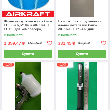
Шланг поліуретановий в бухті
Пістолет піскоструменевий
PU 50м 6,5*10мм AIRKRAFT
нижній металевий бачок
PU10 (для компресора,
AIRKRAFT PS-4А (для
пневматичний, повітряний)
розпилення, нагнітання,
В наявності
В наявності
пневмопістолет)
1 359,47
331,45
₴
₴
1 510,52 ₴
368,28 ₴
Купити
Купити
–10%
–10%