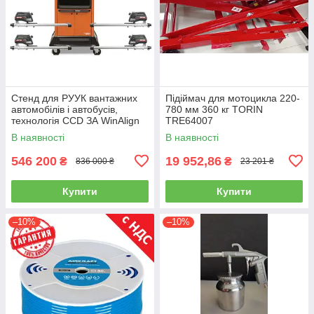
Стенд для РУУК вантажних
Підіймач для мотоцикла 220-
автомобілів і автобусів,
780 мм 360 кг TORIN
технологія CCD ЗА WinAlign
TRE64007
HUNTER WA510E-DSP740T
В наявності
В наявності
546 200
19 952,86
₴
₴
836 000 ₴
23 201 ₴
Купити
Купити
–10%
–10%