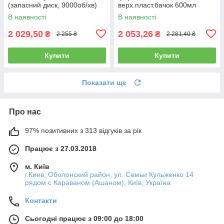
(запасний диск, 9000об/хв)
верх.пласт.бачок 600мл
AIRKRAFT AT-980-6V
AUARITA L-897-1.4
В наявності
В наявності
2 029,50
2 053,26
₴
₴
2 255 ₴
2 281,40 ₴
Купити
Купити
Показати ще
Про нас
97% позитивних з 313 відгуків за рік
Працює з 27.03.2018
м. Київ
г.Киев, Оболонский район, ул. Семьи Кульженко 14
рядом с Караваном (Ашаном), Київ, Україна
Контакти
Сьогодні працює з 09:00 до 18:00