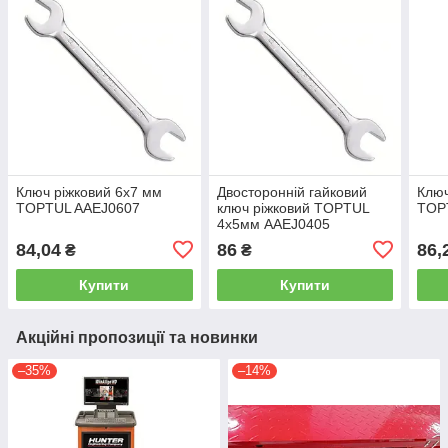
Ключ ріжковий 6x7 мм
Двосторонній гайковий
Ключ
TOPTUL AAEJ0607
ключ ріжковий TOPTUL
TOP
4x5мм AAEJ0405
84,04
86
86,
₴
₴
Купити
Купити
Акційні пропозиції та новинки
–35%
–14%