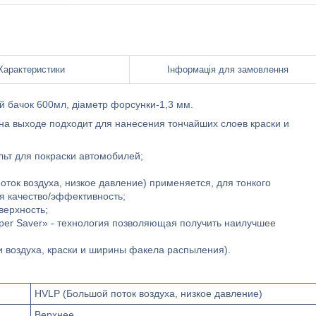
Характеристики
Інформація для замовлення
й бачок 600мл, діаметр форсунки-1,3 мм.
 на выходе подходит для нанесения тончайших слоев краски и
ьт для покраски автомобилей;
ток воздуха, низкое давление) применяется, для тонкого
 качество/эффективность;
верхность;
per Saver» - технология позволяющая получить наилучшее
и воздуха, краски и ширины факела распыления).
HVLP (Большой поток воздуха, низкое давление)
Верхнее