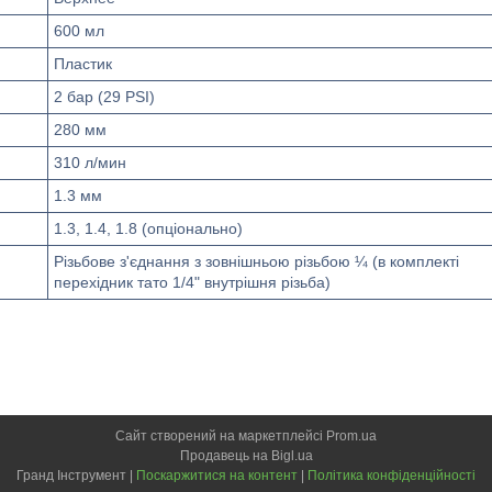
600 мл
Пластик
2 бар (29 PSI)
280 мм
310 л/мин
1.3 мм
1.3, 1.4, 1.8 (опціонально)
Різьбове з'єднання з зовнішньою різьбою ¼ (в комплекті
перехідник тато 1/4" внутрішня різьба)
Сайт створений на маркетплейсі
Prom.ua
Продавець на Bigl.ua
Гранд Інструмент |
Поскаржитися на контент
|
Політика конфіденційності