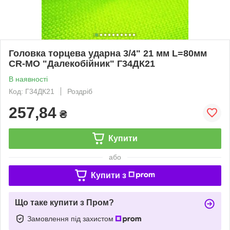
Головка торцева ударна 3/4" 21 мм L=80мм
CR-MO "Далекобійник" Г34ДК21
В наявності
Код: Г34ДК21
Роздріб
257,84
₴
Купити
або
Купити з
Що таке купити з Пром?
Замовлення під захистом