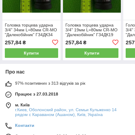
Головка торцева ударна
Головка торцева ударна
Голо
3/4" 34мм L=80мм CR-MO
3/4" 19мм L=80мм CR-MO
3/4
"Далекобійник" Г34ДК34
"Далекобійник" Г34ДК19
"Дал
257,84
257,84
257
₴
₴
Купити
Купити
Про нас
97% позитивних з 313 відгуків за рік
Працює з 27.03.2018
м. Київ
г.Киев, Оболонский район, ул. Семьи Кульженко 14
рядом с Караваном (Ашаном), Київ, Україна
Контакти