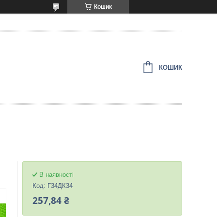
Кошик
КОШИК
В наявності
Код:
Г34ДК34
257,84 ₴