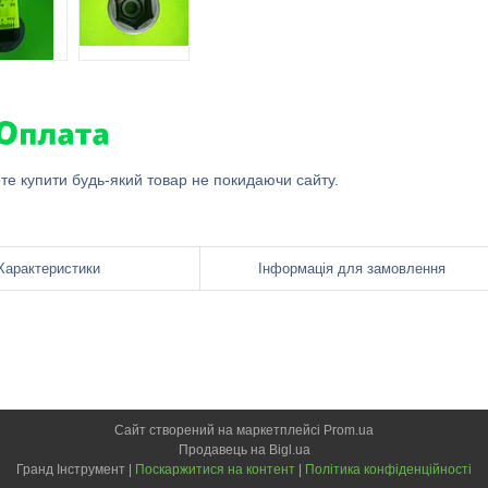
ете купити будь-який товар не покидаючи сайту.
Характеристики
Інформація для замовлення
Сайт створений на маркетплейсі
Prom.ua
Продавець на Bigl.ua
Гранд Інструмент |
Поскаржитися на контент
|
Політика конфіденційності