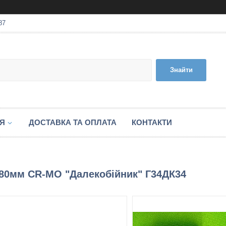
87
Знайти
ІЯ
ДОСТАВКА ТА ОПЛАТА
КОНТАКТИ
=80мм CR-MO "Далекобійник" Г34ДК34