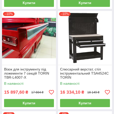
Купити
Купити
–10%
–10%
Візок для інструменту під
Слюсарний верстат, стіл
ложементи 7 секцій TORIN
інструментальний TSA4524C
TBR-L4007-X
TORIN
В наявності
В наявності
15 897,60
16 334,10
₴
₴
17 664 ₴
18 149 ₴
Купити
Купити