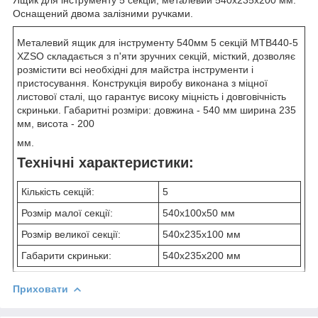
Оснащений двома залізними ручками.
Металевий ящик для інструменту 540мм 5 секцій MTB440-5
XZSO складається з п'яти зручних секцій, місткий, дозволяє
розмістити всі необхідні для майстра інструменти і
пристосування. Конструкція виробу виконана з міцної
листової сталі, що гарантує високу міцність і довговічність
скриньки. Габаритні розміри: довжина - 540 мм ширина 235
мм, висота - 200
мм.
Технічні характеристики:
Кількість секцій:
5
Розмір малої секції:
540х100х50 мм
Розмір великої секції:
540х235х100 мм
Габарити скриньки:
540x235x200 мм
Приховати