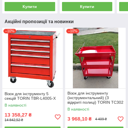
Купити
Купити
Акційні пропозиції та новинки
–10%
–10%
Візок для інструменту
Візок для інструменту 5
(інструментальний) (3
секцій TORIN TBR-L4005-X
відкриті полиці) TORIN TC302
В наявності
В наявності
13 358,27
₴
3 968,10
₴
4 409 ₴
14 842,52 ₴