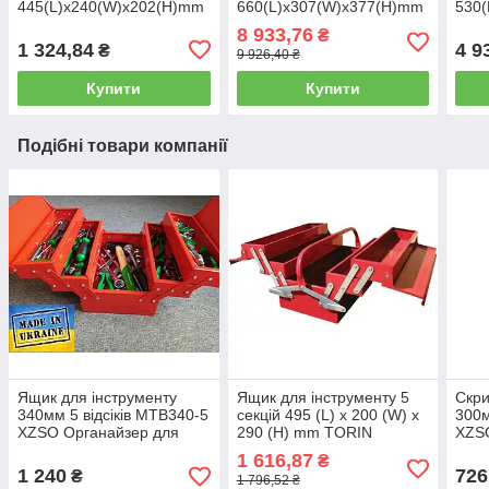
445(L)x240(W)x202(H)mm
660(L)x307(W)x377(H)mm
530
TOPTUL TBAE0301
(TBT6904-X ) TORIN
TOP
8 933,76
₴
NTBT4004-X
1 324,84
4 9
₴
9 926,40 ₴
Купити
Купити
Подібні товари компанії
Ящик для інструменту
Ящик для інструменту 5
Скри
340мм 5 відсіків MTB340-5
секцій 495 (L) x 200 (W) x
300м
XZSO Органайзер для
290 (H) mm TORIN
XZS
інструменту
TBC122B
інст
1 616,87
₴
1 240
726
₴
1 796,52 ₴