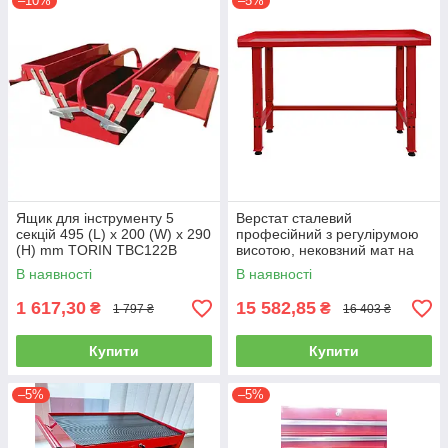
–10%
–5%
Ящик для інструменту 5
Верстат сталевий
секцій 495 (L) x 200 (W) x 290
професійний з регулірумою
(H) mm TORIN TBC122B
висотою, нековзний мат на
робочому столі
В наявності
В наявності
1524x635x927-1067 мм
TORIN TRGL209-1
1 617,30
15 582,85
₴
₴
1 797 ₴
16 403 ₴
Купити
Купити
–5%
–5%