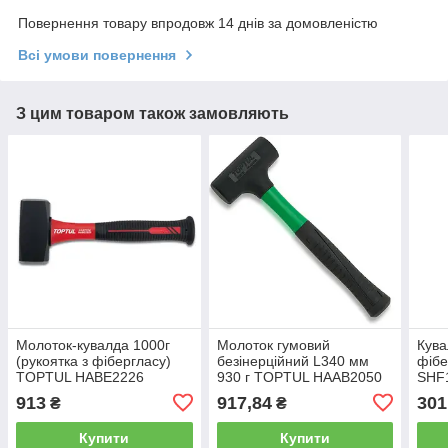
Повернення товару впродовж 14 днів за домовленістю
Всі умови повернення
З цим товаром також замовляють
Молоток-кувалда 1000г
Молоток гумовий
Кува
(рукоятка з фібергласу)
безінерційний L340 мм
фіб
TOPTUL HABE2226
930 г TOPTUL HAAB2050
SHF
слюс
913
917,84
301
₴
₴
Купити
Купити