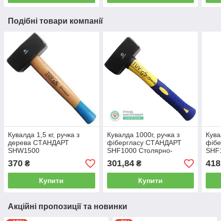
Подібні товари компанії
Кувалда 1,5 кг, ручка з
Кувалда 1000г, ручка з
Кува
дерева СТАНДАРТ
фібергласу СТАНДАРТ
фіб
SHW1500
SHF1000 Столярно-
SHF
слюсарний інструмент
370
301,84
418
₴
₴
Купити
Купити
Акційні пропозиції та новинки