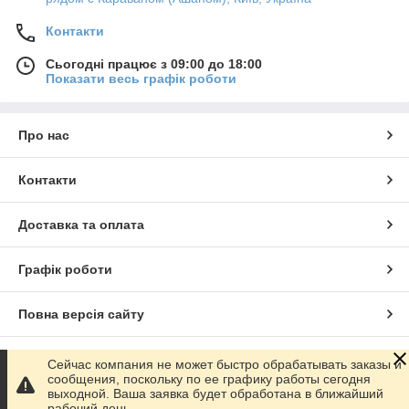
Контакти
Сьогодні працює з 09:00 до 18:00
Показати весь графік роботи
Про нас
Контакти
Доставка та оплата
Графік роботи
Повна версія сайту
Сайт створено на маркетплейсі
Prom.ua
Сейчас компания не может быстро обрабатывать заказы и
сообщения, поскольку по ее графику работы сегодня
выходной. Ваша заявка будет обработана в ближайший
Політика конфіденційності
рабочий день.