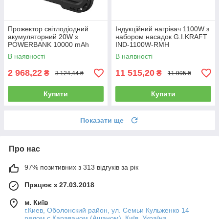
Прожектор світлодіодний
Індукційний нагрівач 1100W з
акумуляторний 20W з
набором насадок G.I.KRAFT
POWERBANK 10000 mAh
IND-1100W-RMH
(вихід USB 5V) FL-2001W
В наявності
В наявності
PROTESTER
2 968,22
11 515,20
₴
₴
3 124,44 ₴
11 995 ₴
Купити
Купити
Показати ще
Про нас
97% позитивних з 313 відгуків за рік
Працює з 27.03.2018
м. Київ
г.Киев, Оболонский район, ул. Семьи Кульженко 14
рядом с Караваном (Ашаном), Київ, Україна