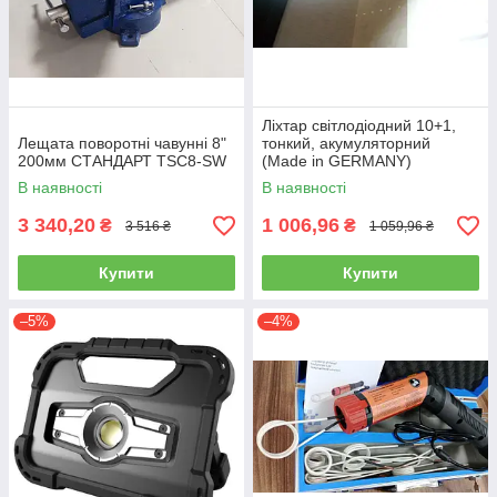
Ліхтар світлодіодний 10+1,
Лещата поворотні чавунні 8"
тонкий, акумуляторний
200мм СТАНДАРТ TSC8-SW
(Made in GERMANY)
(ліхтарик, ручний)
В наявності
В наявності
3 340,20
1 006,96
₴
₴
3 516 ₴
1 059,96 ₴
Купити
Купити
–5%
–4%