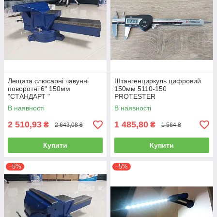
Лещата слюсарні чавунні
Штангенциркуль цифровий
поворотні 6" 150мм
150мм 5110-150
"СТАНДАРТ "
PROTESTER
В наявності
В наявності
2 510,93
1 485,80
₴
₴
2 643,08 ₴
1 564 ₴
Купити
Купити
–5%
–5%