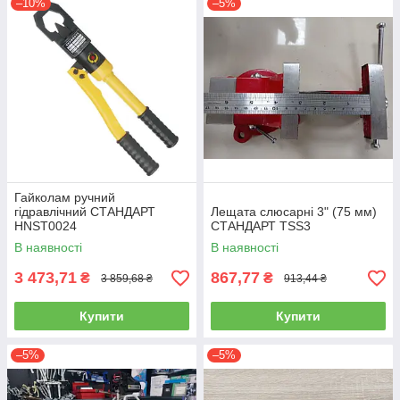
–10%
–5%
Гайколам ручний
гідравлічний СТАНДАРТ
Лещата слюсарні 3" (75 мм)
HNST0024
СТАНДАРТ TSS3
В наявності
В наявності
3 473,71
867,77
₴
₴
3 859,68 ₴
913,44 ₴
Купити
Купити
–5%
–5%