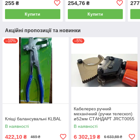
255
254,76
277
₴
₴
Купити
Купити
Акційні пропозиції та новинки
–10%
–5%
Кабелерез ручний
механічний (ручки телескоп)
Кліщі балансувальні KLBAL
ø52мм СТАНДАРТ JRCT0055
В наявності
В наявності
422,10
6 302,19
₴
₴
469 ₴
6 633,88 ₴