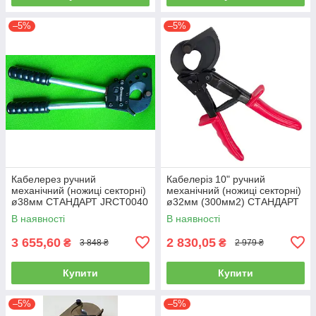
–5%
–5%
Кабелерез ручний
Кабелеріз 10" ручний
механічний (ножиці секторні)
механічний (ножиці секторні)
ø38мм СТАНДАРТ JRCT0040
ø32мм (300мм2) СТАНДАРТ
JRCT0035
В наявності
В наявності
3 655,60
2 830,05
₴
₴
3 848 ₴
2 979 ₴
Купити
Купити
–5%
–5%