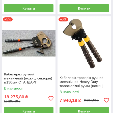
Купити
Купити
–5%
–5%
Кабелерез ручний
Кабелеріз-тросоріз ручний
механічний (ножиці секторні)
механічний Heavy Duty,
ø130мм СТАНДАРТ
телескопічні ручки (ножиці
JRCT0130
В наявності
секторні) СТАНДАРТ
В наявності
JSLC0025
18 275,80
₴
7 946,18
₴
8 364,40 ₴
19 237,68 ₴
Купити
Купити