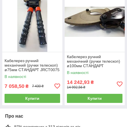
Кабелерез ручний
Кабелерез ручний
механічний (ручки телескоп)
механічний (ручки телескоп)
ø100мм СТАНДАРТ
ø75мм СТАНДАРТ JRCT0075
JRCT0100
В наявності
В наявності
14 242,93
₴
7 058,50
₴
7 430 ₴
14 992,56 ₴
Купити
Купити
Про нас
97% позитивних з 313 відгуків за рік