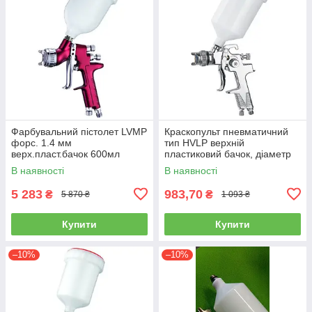
Фарбувальний пістолет LVMP
Краскопульт пневматичний
форс. 1.4 мм
тип HVLP верхній
верх.пласт.бачок 600мл
пластиковий бачок, діаметр
ITALCO H-929-1.4 LM
форсунки-1,8 мм AUARITA H-
В наявності
В наявності
970P-1.8
5 283
983,70
₴
₴
5 870 ₴
1 093 ₴
Купити
Купити
–10%
–10%