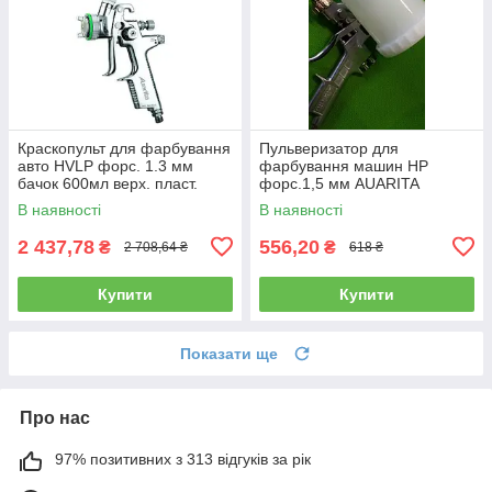
Краскопульт для фарбування
Пульверизатор для
авто HVLP форс. 1.3 мм
фарбування машин HP
бачок 600мл верх. пласт.
форс.1,5 мм AUARITA
AUARITA ST-2000-1.3
верхній пластиковий бачок S-
В наявності
В наявності
990P-1.5
2 437,78
556,20
₴
₴
2 708,64 ₴
618 ₴
Купити
Купити
Показати ще
Про нас
97% позитивних з 313 відгуків за рік