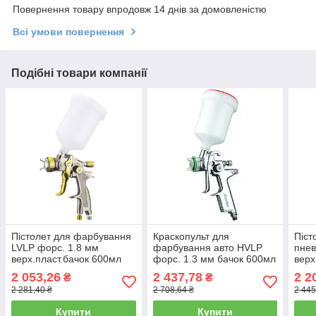
Повернення товару впродовж 14 днів за домовленістю
Всі умови повернення
Подібні товари компанії
Пістолет для фарбування
Краскопульт для
Піст
LVLP форс. 1.8 мм
фарбування авто HVLP
пне
верх.пласт.бачок 600мл
форс. 1.3 мм бачок 600мл
верх
AUARITA L-897-1.8
верх. пласт. AUARITA ST-
фор
2 053,26
2 437,78
2 2
₴
₴
2000-1.3
898-
2 281,40 ₴
2 708,64 ₴
2 445
Купити
Купити