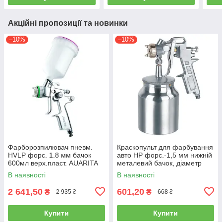
Акційні пропозиції та новинки
–10%
–10%
Фарборозпилювач пневм.
Краскопульт для фарбування
HVLP форс. 1.8 мм бачок
авто HP форс.-1,5 мм нижній
600мл верх.пласт. AUARITA
металевий бачок, діаметр
ST-3000-1.8
AUARITA S-990S-1.5
В наявності
В наявності
2 641,50
601,20
₴
₴
2 935 ₴
668 ₴
Купити
Купити