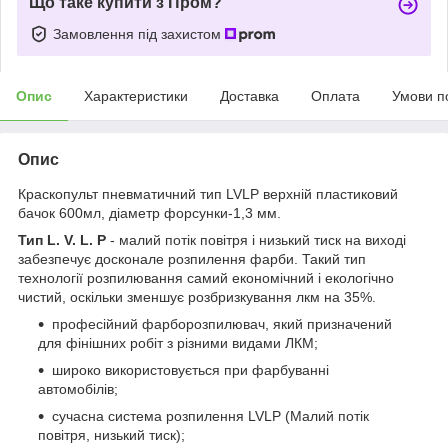
Що таке купити з Пром?
Замовлення під захистом
Опис
Характеристики
Доставка
Оплата
Умови п
Опис
Краскопульт пневматичний тип LVLP верхній пластиковий
бачок 600мл, діаметр форсунки-1,3 мм.
Тип L. V. L. P
- малий потік повітря і низький тиск на виході
забезпечує досконале розпилення фарби. Такий тип
технології розпилювання самий економічний і екологічно
чистий, оскільки зменшує розбризкування лкм на 35%.
професійний фарборозпилювач, який призначений
для фінішних робіт з різними видами ЛКМ;
широко використовується при фарбуванні
автомобілів;
сучасна система розпилення LVLP (Малий потік
повітря, низький тиск);