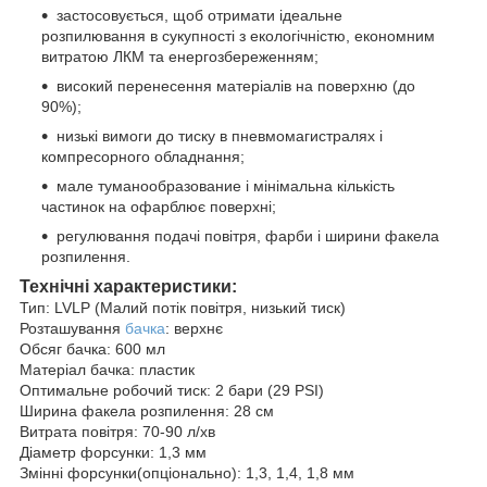
застосовується, щоб отримати ідеальне
розпилювання в сукупності з екологічністю, економним
витратою ЛКМ та енергозбереженням;
високий перенесення матеріалів на поверхню (до
90%);
низькі вимоги до тиску в пневмомагистралях і
компресорного обладнання;
мале туманообразование і мінімальна кількість
частинок на офарблює поверхні;
регулювання подачі повітря, фарби і ширини факела
розпилення.
Технічні характеристики:
Тип: LVLP (Малий потік повітря, низький тиск)
Розташування
бачка
: верхнє
Обсяг бачка: 600 мл
Матеріал бачка: пластик
Оптимальне робочий тиск: 2 бари (29 PSI)
Ширина факела розпилення: 28 см
Витрата повітря: 70-90 л/хв
Діаметр форсунки: 1,3 мм
Змінні форсунки(опціонально): 1,3, 1,4, 1,8 мм