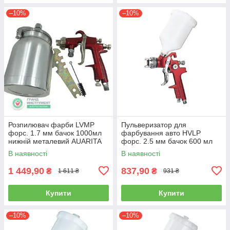
–10%
–10%
Розпилювач фарби LVMP
Пульверизатор для
форс. 1.7 мм бачок 1000мл
фарбування авто HVLP
нижній металевий AUARITA
форс. 2.5 мм бачок 600 мл
K-200-1.7
верх.пласт. AUARITA H-827B-
В наявності
В наявності
2.5
1 449,90
837,90
₴
₴
1 611 ₴
931 ₴
Купити
Купити
–10%
–10%