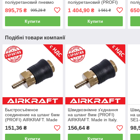
поліуретановий пневмо
поліуретановий (PROFI)
полі
(PROFI) 8*12мм L=10м
8*12мм L=20м AIRKRAFT.
8*1
895,75
1 404,90
650
₴
₴
995,28 ₴
1 561 ₴
AIRKRAFT. Made in Italy.
Made in Italy. AHC48-L
Made
AHC48-J
Купити
Купити
Подібні товари компанії
Быстросъёмное
Швидкознімне з'єднання
Швид
соединение на шланг 6мм
на шланг 8мм (PROFI)
на 
(PROFI) AIRKRAFT. Made
AIRKRAFT. Made in Italy.
SE1
in Italy. SE6-2SH
SE6-3SH
(шви
151,36
156,64
98,
₴
₴
(быстросъем, для
(швидкознімання, для
шлан
шлангов)
шлангів)
Купити
Купити