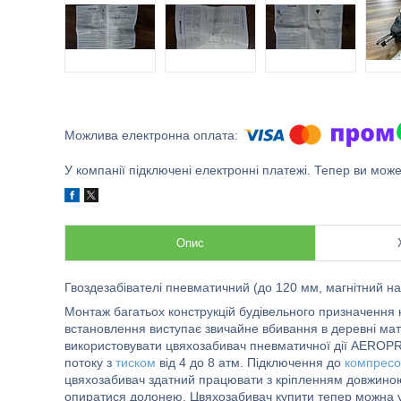
У компанії підключені електронні платежі. Тепер ви мож
Опис
Гвоздезабівателі пневматичний (до 120 мм, магнітний н
Монтаж багатьох конструкцій будівельного призначення 
встановлення виступає звичайне вбивання в деревні мате
використовувати цвяхозабивач пневматичної дії AEROPR
потоку з
тиском
від 4 до 8 атм. Підключення до
компрес
цвяхозабивач здатний працювати з кріпленням довжиною
опиратися долонею. Цвяхозабивач купити тепер можна у