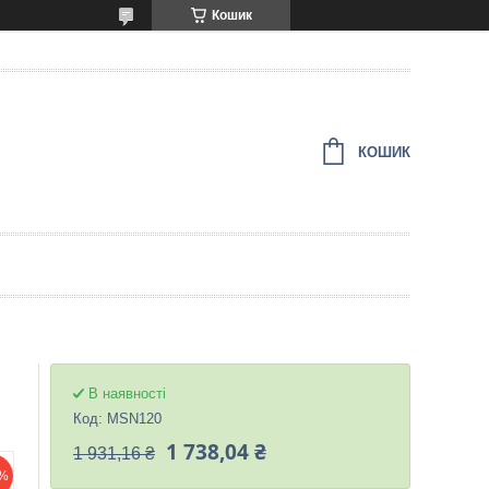
Кошик
КОШИК
В наявності
Код:
MSN120
1 738,04 ₴
1 931,16 ₴
%