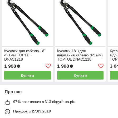
Кусачки для кабелю 18"
Кусачки 18" (для
Куса
d21мм TOPTUL
відрізання кабелю d21мм)
відр
DNAC1218
TOPTUL DNAC1218
TOP
1 998
1 998
3 0
₴
₴
Купити
Купити
Про нас
97% позитивних з 313 відгуків за рік
Працює з 27.03.2018