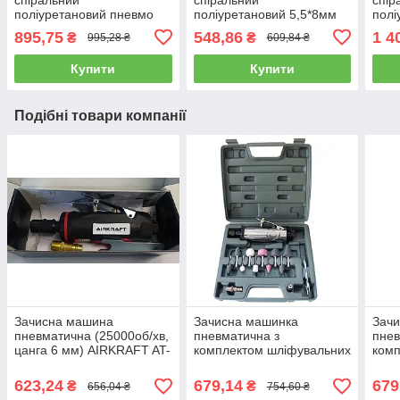
поліуретановий пневмо
поліуретановий 5,5*8мм
полі
(PROFI) 8*12мм L=10м
L=15м AIRKRAFT AHC46-
8*1
895,75
548,86
1 4
₴
₴
995,28 ₴
609,84 ₴
AIRKRAFT. Made in Italy.
C (для
Made
AHC48-J
компресора,пневматичний)
Купити
Купити
Подібні товари компанії
Зачисна машина
Зачисна машинка
Зач
пневматична (25000об/хв,
пневматична з
пнев
цанга 6 мм) AIRKRAFT AT-
комплектом шліфувальних
комп
7032B (пневмоинстумент,
каменів (цанг.затискач 3
каме
від компресора)
мм і 6 мм) AIRKRAFT TP-
K
623,24
679,14
679
₴
₴
656,04 ₴
754,60 ₴
201K