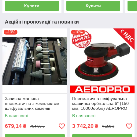
Купити
Купити
Акційні пропозиції та новинки
–10%
–10%
Зачисна машина
Пневматична шліфувальна
пневматична з комплектом
машинка орбітальна 6" (150
шліфувальних каменів
мм, 10000об/хв) AEROPRO
AIRKRAFT TP-201 K
RP7336s (шліфмашинка)
В наявності
В наявності
679,14
3 742,20
₴
₴
754,60 ₴
4 158 ₴