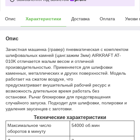
Опис
Характеристики
Доставка
Оплата
Умови 
Опис
Зачистная машинка (гравер) пневматическая с комплектом
шлифовальных камней (цанг.зажим 3мм) AIRKRAFT AT-
010K отличается малым весом и отличной
производительностью. Применяется для шлифовки
каменных, металлических и других поверхностей. Модель
работает на сжатом воздухе, что
предусматривает внушительный рабочий ресурс и
возможность длительное время работать без
остановки. Рычаг блокировки для предотвращения
случайного запуска. Подходит для шлифовки, полировки и
удаления заусенцев с заготовки.
Технические характеристики
Максимальное число
54000 об.мин
оборотов в минуту