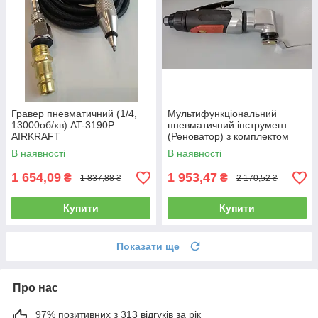
Гравер пневматичний (1/4,
Мультифункціональний
13000об/хв) AT-3190P
пневматичний інструмент
AIRKRAFT
(Реноватор) з комплектом
насадок (20000кол/хв)
В наявності
В наявності
AIRKRAFT NST-9039F
1 654,09
1 953,47
₴
₴
1 837,88 ₴
2 170,52 ₴
Купити
Купити
Показати ще
Про нас
97% позитивних з 313 відгуків за рік