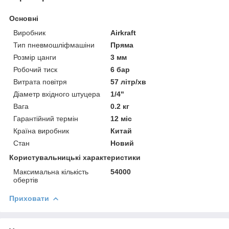
Основні
Виробник
Airkraft
Тип пневмошліфмашіни
Пряма
Розмір цанги
3 мм
Робочий тиск
6 бар
Витрата повітря
57 літр/хв
Діаметр вхідного штуцера
1/4"
Вага
0.2 кг
Гарантійний термін
12 міс
Країна виробник
Китай
Стан
Новий
Користувальницькі характеристики
Максимальна кількість
54000
обертів
Приховати