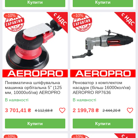
Купити
Купити
–10%
–10%
Пневматична шліфувальна
Реноватор з комплектом
машинка орбітальна 5" (125
насадок (більш 16000кол/хв)
мм, 10000об/хв) AEROPRO
AEROPRO RP7636
RP7335s (шліфмашинка)
В наявності
В наявності
3 701,41
2 199,78
₴
₴
4 112,68 ₴
2 444,20 ₴
Купити
Купити
–10%
–10%