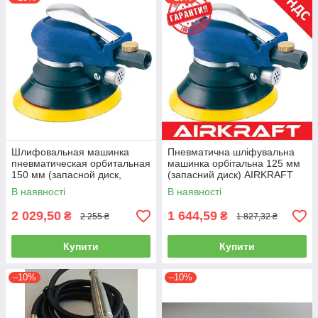
Шлифовальная машинка
Пневматична шліфувальна
пневматическая орбитальная
машинка орбітальна 125 мм
150 мм (запасной диск,
(запасний диск) AIRKRAFT
9000об/мин) AIRKRAFT AT-
AT-980-5 (шліфмашинка)
В наявності
В наявності
980-6V
2 029,50
1 644,59
₴
₴
2 255 ₴
1 827,32 ₴
Купити
Купити
–10%
–10%